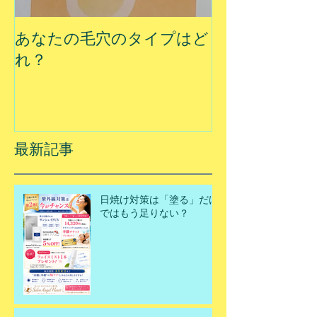
あなたの毛穴のタイプはど
夏に乾燥する
れ？
最新記事
日焼け対策は「塗る」だけ
ではもう足りない？