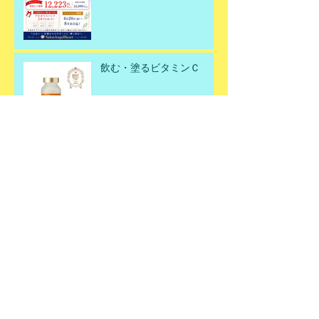
飲む・塗るビタミンＣ
父の日ギフト🎁✨
お肌潤っていますか？