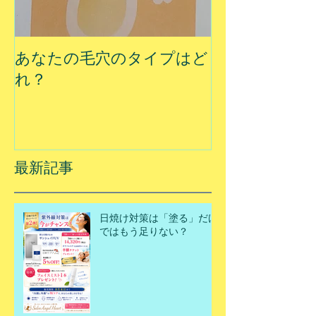
あなたの毛穴のタイプはど
夏に乾燥する
れ？
最新記事
日焼け対策は「塗る」だけ
ではもう足りない？