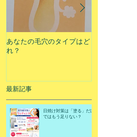
あなたの毛穴のタイプはど
夏に乾燥する
れ？
最新記事
日焼け対策は「塗る」だけ
ではもう足りない？