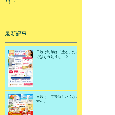
れ？
最新記事
日焼け対策は「塗る」だけ
ではもう足りない？
日焼けして後悔したくない
方へ。