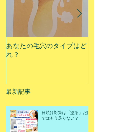
あなたの毛穴のタイプはど
夏に乾燥する
れ？
最新記事
日焼け対策は「塗る」だけ
ではもう足りない？