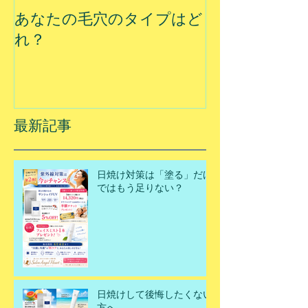
あなたの毛穴のタイプはど
夏に乾燥する
れ？
最新記事
日焼け対策は「塗る」だけ
ではもう足りない？
日焼けして後悔したくない
方へ。