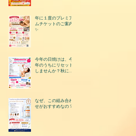
年に１度のプレミア
ムチケットのご案内
✨
今年の日焼けは、今
年のうちにリセット
しませんか？秋にな
って後悔する前に、
今こそ美肌を取り戻
すチャンスです！
なぜ、この組み合わ
せがおすすめなの？