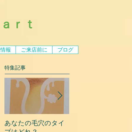
ｅａｒｔ
ア情報
ご来店前に
ブログ
特集記事
あなたの毛穴のタイ
夏に乾燥する原因と
プはどれ？
対策③