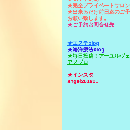
★完全プライベートサロン
★出来るだけ前日迄のご予
お願い致します。
★ご予約お問合せ先
★エステblog
★海洋療法blog
★毎日投稿！アーユルヴェ
アメブロ
★インスタ
angel201801