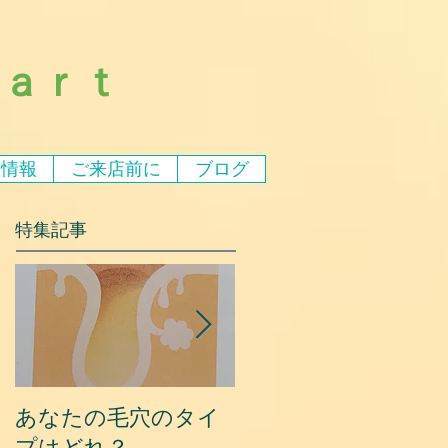
ｅａｒｔ
ア情報
ご来店前に
ブログ
特集記事
あなたの毛穴のタイ
夏に乾燥する原因と
プはどれ？
対策③