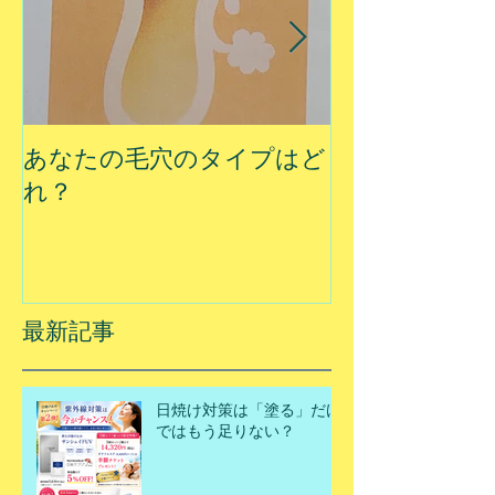
あなたの毛穴のタイプはど
夏に乾燥する
れ？
最新記事
日焼け対策は「塗る」だけ
ではもう足りない？