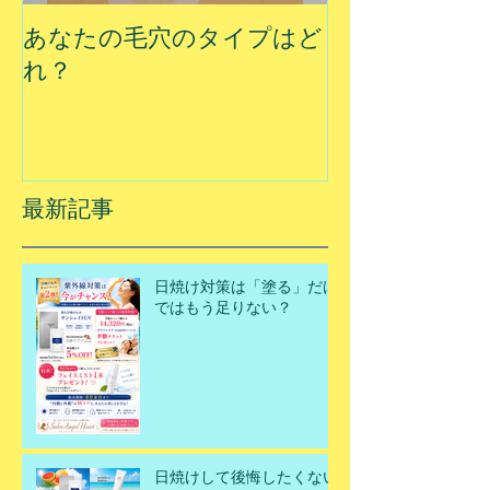
あなたの毛穴のタイプはど
夏に乾燥する
れ？
最新記事
日焼け対策は「塗る」だけ
ではもう足りない？
日焼けして後悔したくない