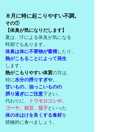
８月に特に起こりやすい不調。
その①
【体臭が気になりだします】
夏は、汗による体臭が気になる
時期でもあります。
体臭は体に不要物が蓄積
したり、
熱がこもることによって発生
します。
熱がこもりやすい体質
の方は、
特に
水分の摂りすぎや、
甘いもの、油っこいものの
摂り過ぎにご注意
下さい。
代わりに、
トウモロコシや、
ゴーヤ、枝豆、茄子
といった
体の水はけを良くする食材
を
積極的に食べましょう。