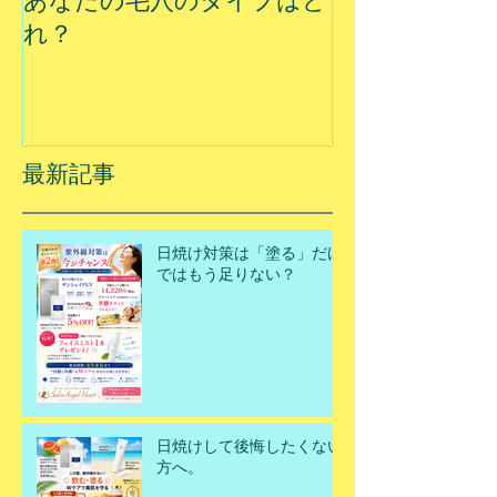
あなたの毛穴のタイプはど
夏に乾燥する
れ？
最新記事
日焼け対策は「塗る」だけ
ではもう足りない？
日焼けして後悔したくない
方へ。