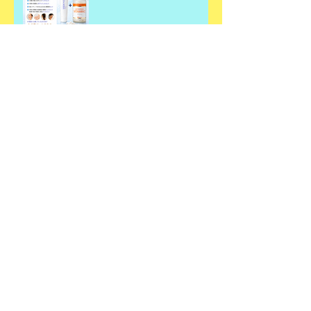
飲む・塗るビタミンＣ
父の日ギフト🎁✨
お肌潤っていますか？