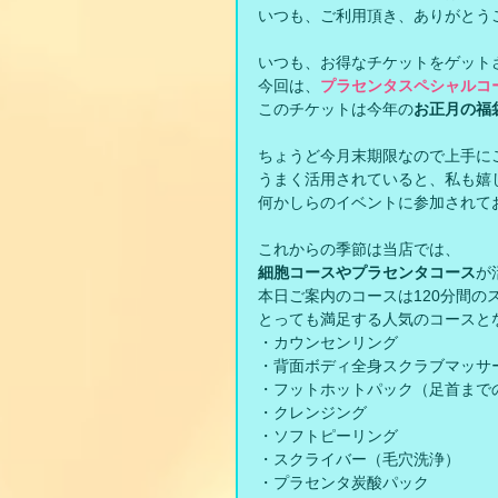
いつも、ご利用頂き、ありがとう
いつも、お得なチケットをゲット
今回は、
プラセンタスペシャルコ
このチケットは今年の
お正月の福
ちょうど今月末期限なので上手に
うまく活用されていると、私も嬉
何かしらのイベントに参加されて
これからの季節は当店では、
細胞コースやプラセンタコース
が
本日ご案内のコースは120分間のス
とっても満足する人気のコースと
・カウンセンリング
・背面ボディ全身スクラブマッサ
・フットホットパック（足首まで
・クレンジング
・ソフトピーリング
・スクライバー（毛穴洗浄）
・プラセンタ炭酸パック