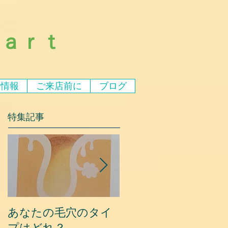
ｅａｒｔ
ア情報
ご来店前に
ブログ
特集記事
あなたの毛穴のタイ
夏に乾燥する原因と
プはどれ？
対策③