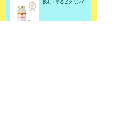
飲む・塗るビタミンＣ
父の日ギフト🎁✨
お肌潤っていますか？