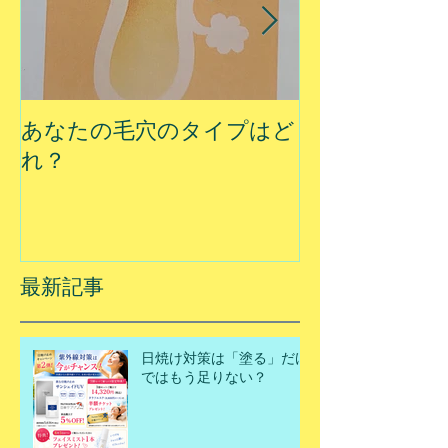
あなたの毛穴のタイプはど
夏に乾燥する
れ？
最新記事
日焼け対策は「塗る」だけ
ではもう足りない？