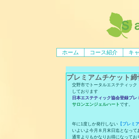
Ｓ
ホーム
コース紹介
キ
プレミアムチケット締
交野市でトータルエステティック
しております
日本エステティック協会登録プレ
サロンエンジェルハート
です。
年に1度しか発行しない
【プレミ
いよいよ今月８月末日迄となって
通常よりもかなりお得になってお