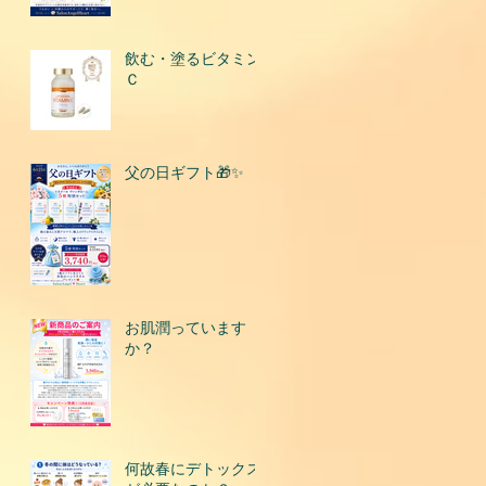
飲む・塗るビタミン
Ｃ
父の日ギフト🎁✨
お肌潤っています
か？
何故春にデトックス