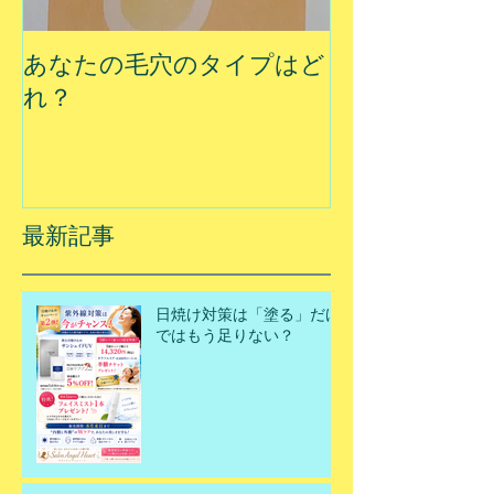
あなたの毛穴のタイプはど
夏に乾燥する
れ？
最新記事
日焼け対策は「塗る」だけ
ではもう足りない？