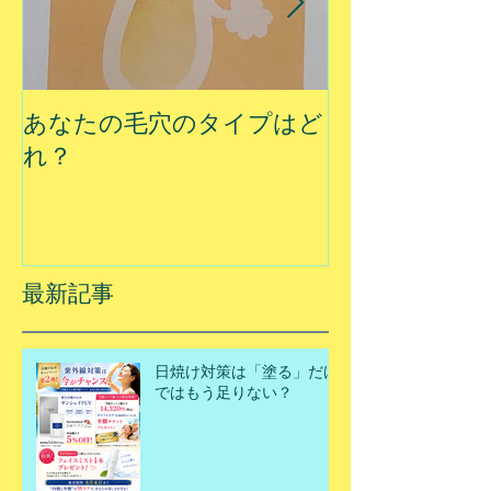
あなたの毛穴のタイプはど
夏に乾燥する
れ？
最新記事
日焼け対策は「塗る」だけ
ではもう足りない？