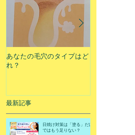
あなたの毛穴のタイプはど
夏に乾燥する
れ？
最新記事
日焼け対策は「塗る」だけ
ではもう足りない？