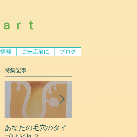
ｅａｒｔ
ア情報
ご来店前に
ブログ
特集記事
あなたの毛穴のタイ
夏に乾燥する原因と
プはどれ？
対策③