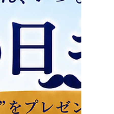
す。 「スキンケアを頑張っているのに 変化を感じ
にくい」 「透明感が欲しい」 「ハリのある毎日を
目指したい」 「年齢とともに美容が気になってき
た」 そんな方におすすめしたいのが、 Dr.Select
リポソーム ビタミンC 1000mgです。 このサプリ
メントは、 リポソーム技術を採用することで、 ビ
タミンCを効率よく届けることに 着目した美容サ
プリメント。 毎日続けることで、 美容習慣を内側
からサポートします。 ・1日1000mgのビタミンC
配合 ・美容と健康を意識する ・忙しい方でも続け
やすいカプセルタイプ ・毎日のインナーケアにお
すすめ 美容は、毎日の積み重ねが 未来の肌をつく
ります。 「もっと早く始めれ