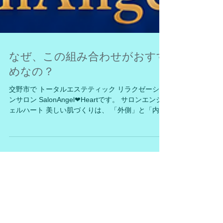
なぜ、この組み合わせがおすす
めなの？
交野市で トータルエステティック リラクゼーショ
ンサロン SalonAngel❤Heartです。 サロンエンジ
ェルハート 美しい肌づくりは、 「外側」と「内
側」の両方からの ケアが大切です。 リポソームビ
タミンCは、 毎日の美容と健康を 内側からサポー
ト。 タラソジェルや ジェルドゥメールは ブルター
ニュ産褐藻エキスや リヨメールロゼを使用 するこ
とで、 海洋由来ミネラルが肌を包み込み、 うるお
いを保ちながら、 健やかな肌環境へ導きます。 内
側から整え、 外側からうるおいを守る。 ビタミン
Cとのセットを 毎日の習慣に取り入れることで、
ワンランク上のスキンケアを 目指す方におすすめ