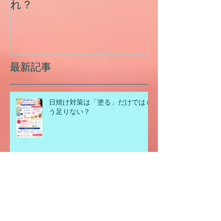
あなたの毛穴のタイプはど
夏に乾燥する
れ？
最新記事
日焼け対策は「塗る」だけではも
う足りない？