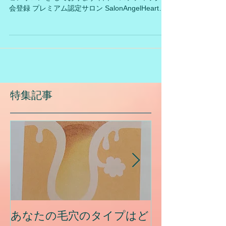
１０月は乾燥に気を付けリラッ
クスが大切。
交野市でトータルエステティック・ リラクゼーシ
ョンサロンを しております 日本エステティック協
会登録 プレミアム認定サロン SalonAngelHeartで
す。 （サロンエンジェルハート） 実りの秋。朝晩
も寒い位に なってきました。 秋は１年でも肺の季
節とも...
特集記事