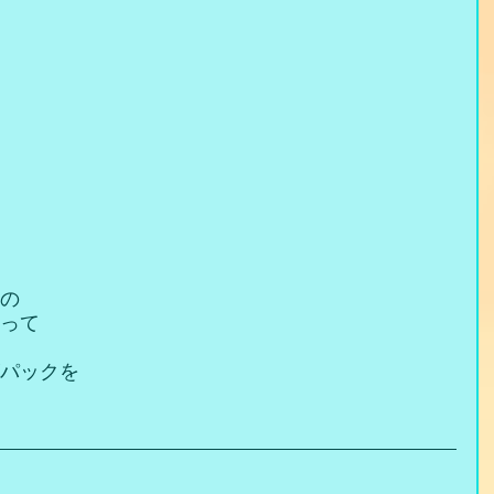
の
って
パックを