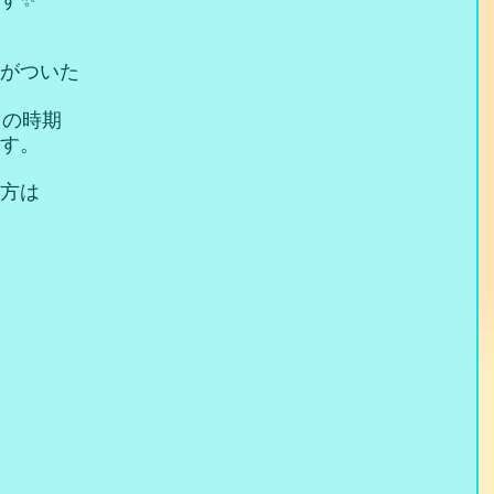
す✨
がついた
この時期
す。
方は