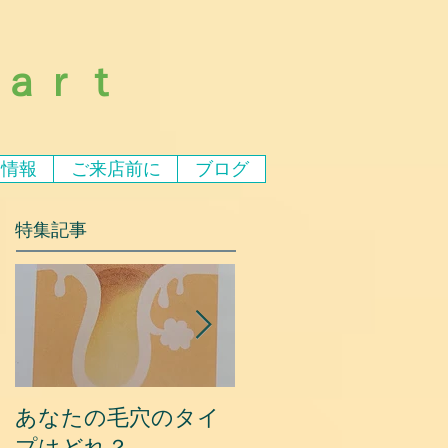
ｅａｒｔ
ア情報
ご来店前に
ブログ
特集記事
あなたの毛穴のタイ
夏に乾燥する原因と
プはどれ？
対策③