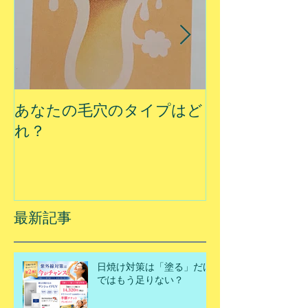
あなたの毛穴のタイプはど
夏に乾燥する
れ？
最新記事
日焼け対策は「塗る」だけ
ではもう足りない？