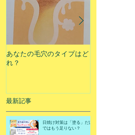
あなたの毛穴のタイプはど
夏に乾燥する
れ？
最新記事
日焼け対策は「塗る」だけ
ではもう足りない？