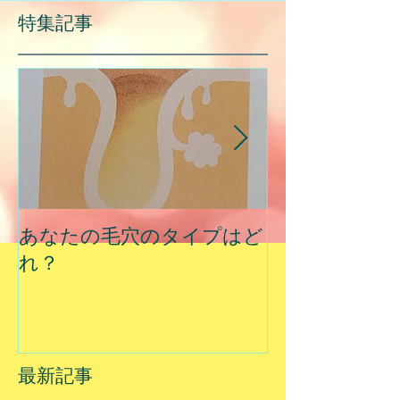
特集記事
あなたの毛穴のタイプはど
夏に乾燥する
れ？
最新記事