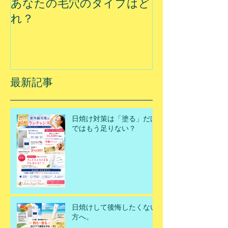
あなたの毛穴のタイプはど
夏に乾燥する
れ？
最新記事
日焼け対策は「塗る」だけ
ではもう足りない？
日焼けして後悔したくない
方へ。