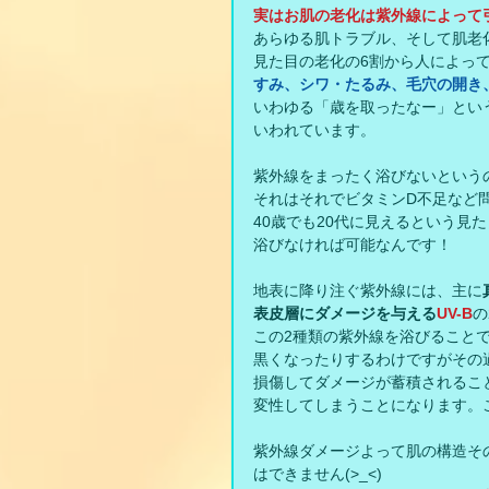
実はお肌の老化は紫外線によって
あらゆる肌トラブル、そして肌老
見た目の老化の6割から人によっ
すみ、シワ・たるみ、毛穴の開き
いわゆる「歳を取ったなー」とい
いわれています。
紫外線をまったく浴びないという
それはそれでビタミンD不足など問
40歳でも20代に見えるという見
浴びなければ可能なんです！
地表に降り注ぐ紫外線には、主に
表皮層にダメージを与える
UV-B
の
この2種類の紫外線を浴びること
黒くなったりするわけですがその
損傷してダメージが蓄積されるこ
変性してしまうことになります。
紫外線ダメージよって肌の構造そ
はできません(>_<)