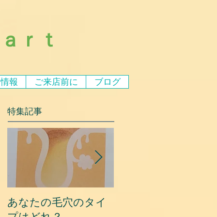
ｅａｒｔ
ア情報
ご来店前に
ブログ
特集記事
あなたの毛穴のタイ
夏に乾燥する原因と
プはどれ？
対策③