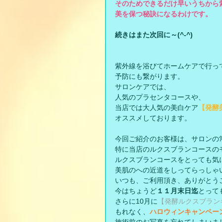
そのためできるだけ早いうちから
美を保つ秘訣になるわけです。
続きはまた次回に～(^-^)
紫外線を浴びてホームケアで行っ
予防にも繋がります。
サロンケアでは、
人気のプラセンタコースや、
当店では大人気の美白ケア
【発酵
オススメしております。
今回ご紹介のお客様は、サロンの
特に当店のルクスブランコースの
ルクスブランコースをとっても気
美肌のへの近道をしってらっしゃ
いつも、ご利用頂き、ありがとう
今はちょうど
１１月末日迄
とって
さらに10月に
【発酵ルクスブラン
もれなく、
ハロウィンキャンペー