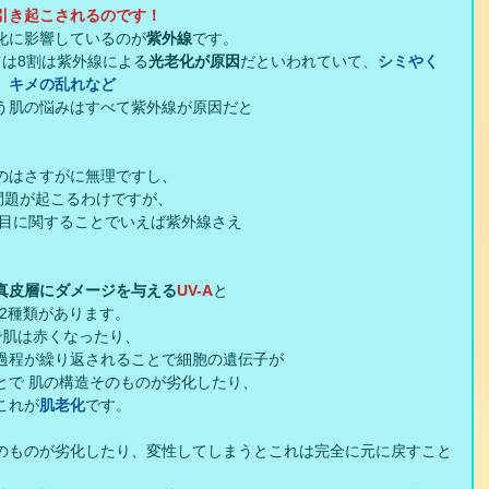
引き起こされるのです！
化に影響しているのが
紫外線
です。
ては8割は紫外線による
光老化が原因
だといわれていて、
シミやく
、キメの乱れなど 
う肌の悩みはすべて紫外線が原因だと
のはさすがに無理ですし、
題が起こるわけですが、 
た目に関することでいえば紫外線さえ
真皮層にダメージを与える
UV-A
と
2種類があります。
で肌は赤くなったり、
過程が繰り返されることで細胞の遺伝子が
とで 肌の構造そのものが劣化したり、
これが
肌老化
です。
のものが劣化したり、変性してしまうとこれは完全に元に戻すこと