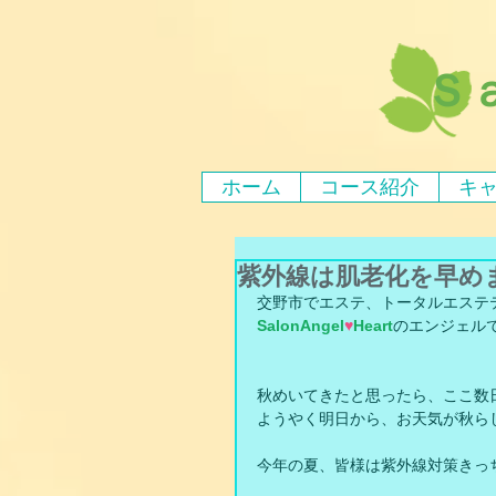
Ｓ
ホーム
コース紹介
キ
紫外線は肌老化を早め
交野市でエステ、トータルエステ
SalonAngel
♥
Heart
のエンジェル
秋めいてきたと思ったら、ここ数
ようやく明日から、お天気が秋ら
今年の夏、皆様は紫外線対策きっ