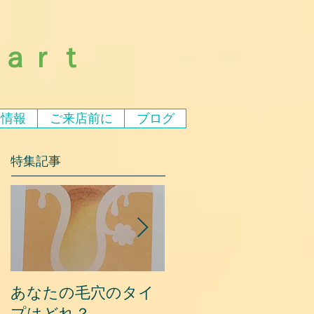
ｅａｒｔ
ア情報
ご来店前に
ブログ
特集記事
あなたの毛穴のタイ
夏に乾燥する原因と
プはどれ？
対策③