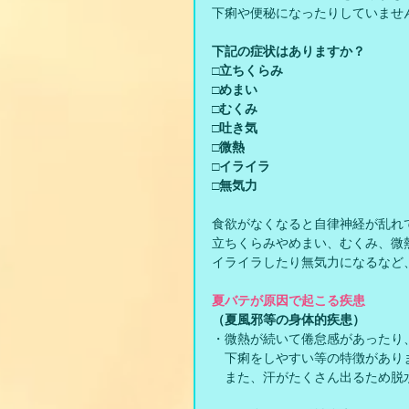
下痢や便秘になったりしていませ
下記の症状はありますか？
□立ちくらみ
□めまい
□むくみ
□吐き気
□微熱
□イライラ
□無気力
食欲がなくなると自律神経が乱れ
立ちくらみやめまい、むくみ、微
イライラしたり無気力になるなど
夏バテが原因で起こる疾患
（夏風邪等の身体的疾患）
・微熱が続いて倦怠感があったり
　下痢をしやすい等の特徴があり
　また、汗がたくさん出るため脱